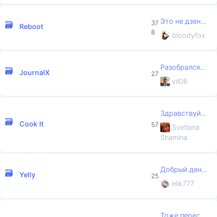
Это не дзен блокирует свои ссылки...
37
Reboot
8
bloodyfox
Разобрался. Все было в плагине Sp...
JournalX
27
vil08
Здравствуйте. Сайт с установленно...
Cook It
57
Svetlana
Shamina
Добрый день! Почему нельзя скачат...
Yelly
25
elik777
Тоже перестали картинки отображат...