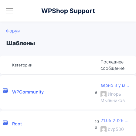
WPShop Support
Форум
Шаблоны
Последнее
Категории
сообщение
верно и у меня ничего не сохраняе...
WPCommunity
9
Игорь
Мыльников
21.05.2026 тема работает только н...
10
Root
6
bvp500