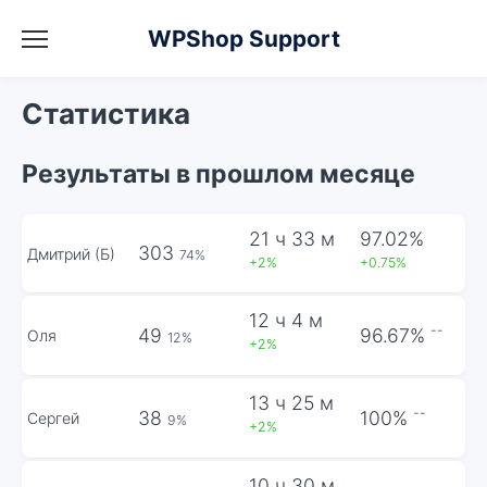
WPShop Support
Статистика
Результаты в прошлом месяце
21 ч 33 м
97.02%
303
Дмитрий (Б)
74%
+2%
+0.75%
12 ч 4 м
--
49
96.67%
Оля
12%
+2%
13 ч 25 м
--
38
100%
Сергей
9%
+2%
10 ч 30 м