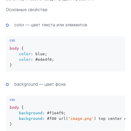
Основные свойства:
color — цвет текста или элементов
body
 {

color
: blue;

color
: 
#e4e4f6
;

}
background — цвет фона
body
 {

background
: 
#f1e4f9
;

background
: 
#f00
url
(
'image.png'
) top center no-
}