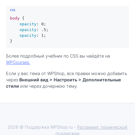
body
 {

opacity
: 
0
;

opacity
: .
5
;

opacity
: 
1
;

}
Более подробный учебник по CSS вы найдёте на
WPCourses.
Если у вас тема от WPShop, все правки можно добавить
через
Внешний вид > Настроить > Дополнительные
стили
или через дочернюю тему.
2026 © Поддержка WPShop.ru -
Регламент технической
поддержки