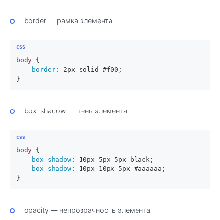
border — рамка элемента
body
 {

border
: 
2px
 solid 
#f00
;

}
box-shadow — тень элемента
body
 {

box-shadow
: 
10px
5px
5px
 black;

box-shadow
: 
10px
10px
5px
#aaaaaa
;

}
opacity — непрозрачность элемента