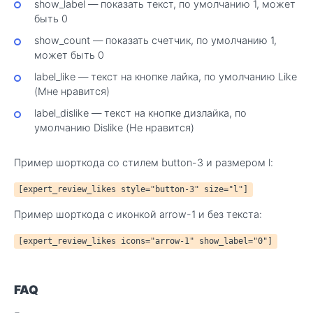
show_label — показать текст, по умолчанию 1, может
быть 0
show_count — показать счетчик, по умолчанию 1,
может быть 0
label_like — текст на кнопке лайка, по умолчанию Like
(Мне нравится)
label_dislike — текст на кнопке дизлайка, по
умолчанию Dislike (Не нравится)
Пример шорткода со стилем button-3 и размером l:
[expert_review_likes style="button-3" size="l"]
Пример шорткода с иконкой arrow-1 и без текста:
[expert_review_likes icons="arrow-1" show_label="0"]
FAQ