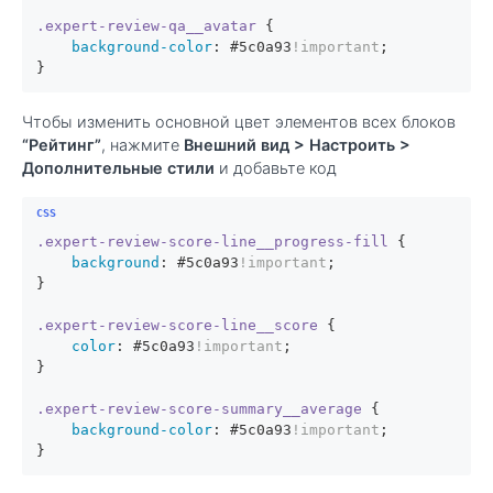
.expert-review-qa__avatar
 {

background-color
: 
#5c0a93
!important
;

}
Чтобы изменить основной цвет элементов всех блоков
“Рейтинг”
, нажмите
Внешний вид > Настроить >
Дополнительные стили
и добавьте код
.expert-review-score-line__progress-fill
 {

background
: 
#5c0a93
!important
;

}

.expert-review-score-line__score
 {

color
: 
#5c0a93
!important
;

}

.expert-review-score-summary__average
 {

background-color
: 
#5c0a93
!important
;

}