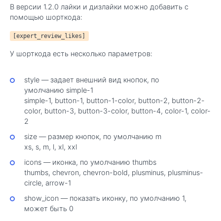
В версии 1.2.0 лайки и дизлайки можно добавить с
помощью шорткода:
[expert_review_likes]
У шорткода есть несколько параметров:
style — задает внешний вид кнопок, по
умолчанию simple-1
simple-1, button-1, button-1-color, button-2, button-2-
color, button-3, button-3-color, button-4, color-1, color-
2
size — размер кнопок, по умолчанию m
xs, s, m, l, xl, xxl
icons — иконка, по умолчанию thumbs
thumbs, chevron, chevron-bold, plusminus, plusminus-
circle, arrow-1
show_icon — показать иконку, по умолчанию 1,
может быть 0