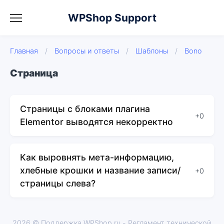
WPShop Support
Главная
/
Вопросы и ответы
/
Шаблоны
/
Bono
Страница
Страницы с блоками плагина
+0
Elementor выводятся некорректно
Как выровнять мета-информацию,
хлебные крошки и название записи/
+0
страницы слева?
2026 © Поддержка WPShop.ru -
Регламент технической