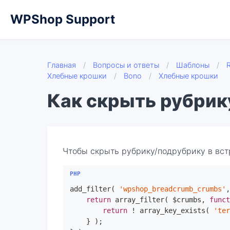
WPShop Support
Главная
/
Вопросы и ответы
/
Шаблоны
/
Хлебные крошки
/
Bono
/
Хлебные крошки
Как скрыть рубрик
Чтобы скрыть рубрику/подрубрику в вст
add_filter( 
'wpshop_breadcrumb_crumbs'
return
 array_filter( $crumbs, 
func
return
 ! array_key_exists( 
'te
    } );
