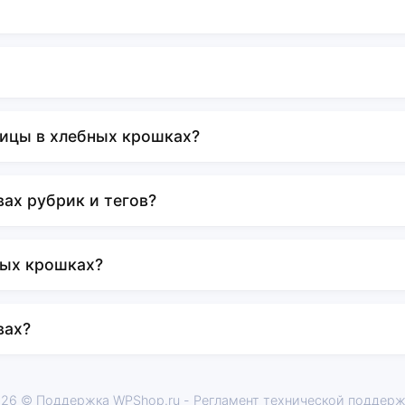
ницы в хлебных крошках?
вах рубрик и тегов?
ных крошках?
вах?
26 © Поддержка WPShop.ru -
Регламент технической поддер