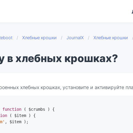
Reboot
/
Хлебные крошки
/
JournalX
/
Хлебные крошки
у в хлебных крошках?
роенных хлебных крошках, установите и активируйте пл
, 
function
( $crumbs )
{

tion
( $item )
{

rm'
, $item );
