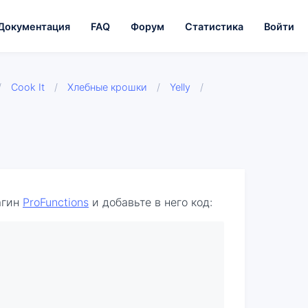
Документация
FAQ
Форум
Статистика
Войти
/
Cook It
/
Хлебные крошки
/
Yelly
/
агин
ProFunctions
и добавьте в него код: