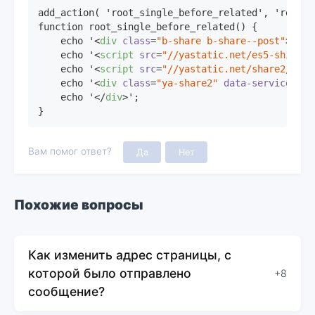
add_action( 'root_single_before_related', 'root_s
function root_single_before_related() {

    echo '
<
div
class
=
"b-share b-share--post"
>
<
div
    echo '
<
script
src
=
"//yastatic.net/es5-shims/0
    echo '
<
script
src
=
"//yastatic.net/share2/shar
    echo '
<
div
class
=
"ya-share2"
data-services
=
"c
    echo '
</
div
>
';

}
Вам помог ответ?
Да
Нет
Похожие вопросы
Как изменить адрес страницы, с
которой было отправлено
+8
сообщение?