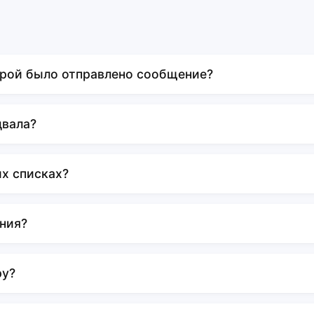
орой было отправлено сообщение?
двала?
х списках?
ния?
ру?