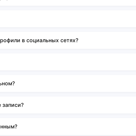
профили в социальных сетях?
ьном?
е записи?
анным?