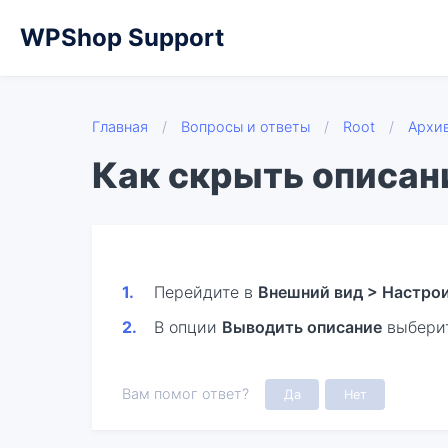
WPShop Support
Главная
/
Вопросы и ответы
/
Root
/
Архив
Как скрыть описан
Перейдите в
Внешний вид > Настрои
В опции
Выводить описание
выбери
Вам помог ответ?
Да
Нет