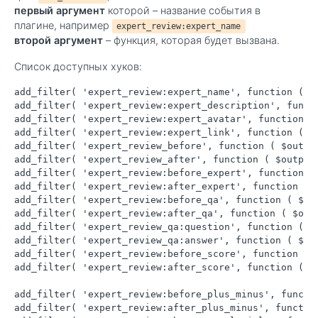
первый аргумент
которой – название события в
плагине, например
expert_review:expert_name
второй аргумент
– функция, которая будет вызвана.
Список доступных хуков:
add_filter( 'expert_review:expert_name', function ( $o
add_filter( 'expert_review:expert_description', functi
add_filter( 'expert_review:expert_avatar', function ( 
add_filter( 'expert_review:expert_link', function ( $o
add_filter( 'expert_review_before', function ( $output
add_filter( 'expert_review_after', function ( $output,
add_filter( 'expert_review:before_expert', function ( 
add_filter( 'expert_review:after_expert', function ( $
add_filter( 'expert_review:before_qa', function ( $out
add_filter( 'expert_review:after_qa', function ( $outp
add_filter( 'expert_review_qa:question', function ( $o
add_filter( 'expert_review_qa:answer', function ( $out
add_filter( 'expert_review:before_score', function ( $
add_filter( 'expert_review:after_score', function ( $o
add_filter( 'expert_review:before_plus_minus', functio
add_filter( 'expert_review:after_plus_minus', function