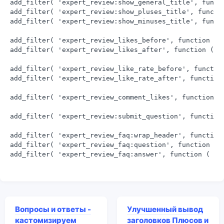
add_filter( 'expert_review:show_general_title', functi
add_filter( 'expert_review:show_pluses_title', functio
add_filter( 'expert_review:show_minuses_title', functi
add_filter( 'expert_review_likes_before', function ( $
add_filter( 'expert_review_likes_after', function ( $o
add_filter( 'expert_review_like_rate_before', function
add_filter( 'expert_review_like_rate_after', function 
add_filter( 'expert_review_comment_likes', function ( 
add_filter( 'expert_review:submit_question', function 
add_filter( 'expert_review_faq:wrap_header', function 
add_filter( 'expert_review_faq:question', function ( $
add_filter( 'expert_review_faq:answer', function ( $a
Вопросы и ответы -
Улучшенный вывод
кастомизируем
заголовков Плюсов и