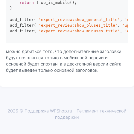
return
 ! wp_is_mobile();

}

add_filter( 
'expert_review:show_general_title'
, 
'wp
add_filter( 
'expert_review:show_pluses_title'
, 
'wp_
add_filter( 
'expert_review:show_minuses_title'
, 
'wp
можно добиться того, что дополнительные заголовки
будут появляться только в мобильной версии и
основной будет спрятан, а в десктопной версии сайта
будет выведен только основной заголовок.
2026 © Поддержка WPShop.ru -
Регламент технической
поддержки