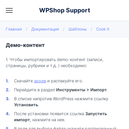
WPShop Support
Главная
/
Документация
/
Шаблоны
/
Cook It
Демо-контент
1. Чтобы импортировать demo-контент (записи,
страницы, рубрики и т.д. ) необходимо:
Скачайте
архив
и распакуйте его.
Перейдите в раздел
Инструменты > Импорт
.
В списке напротив WordPress нажмите ссылку
Установить
.
После установки появится ссылка
Запустить
импорт
, нажмите на нее.
В поле для выбора файла укажите распакованный