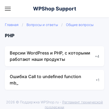
WPShop Support
Главная
/
Вопросы и ответы
/
Общие вопросы
PHP
Версии WordPress и PHP, с которыми
+4
работают наши продукты
Ошибка Call to undefined function
+1
mb_
2026 © Поддержка WPShop.ru -
Регламент технической
поддержки