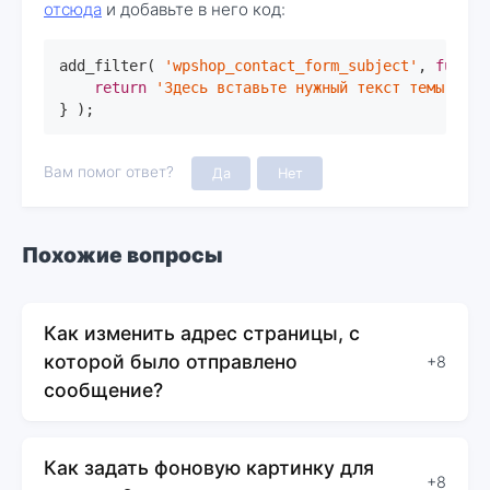
отсюда
и добавьте в него код:
add_filter( 
'wpshop_contact_form_subject'
, 
functi
return
'Здесь вставьте нужный текст темы сооб
} );
Вам помог ответ?
Да
Нет
Похожие вопросы
Как изменить адрес страницы, с
которой было отправлено
+8
сообщение?
Как задать фоновую картинку для
+8