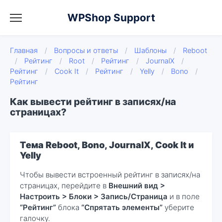
WPShop Support
Главная
/
Вопросы и ответы
/
Шаблоны
/
Reboot
/
Рейтинг
/
Root
/
Рейтинг
/
JournalX
/
Рейтинг
/
Cook It
/
Рейтинг
/
Yelly
/
Bono
/
Рейтинг
Как вывести рейтинг в записях/на
страницах?
Тема Reboot, Bono, JournalX, Cook It и
Yelly
Чтобы вывести встроенный рейтинг в записях/на
страницах, перейдите в
Внешний вид >
Настроить > Блоки > Запись/Страница
и в поле
“Рейтинг”
блока
“Спрятать элементы”
уберите
галочку.