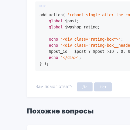
add_action( 
'reboot_single_after_the_c
global
 $post;

global
 $wpshop_rating;

echo
'<div class="rating-box">'
;

echo
'<div class="rating-box__head
    $post_id = $post ? $post->ID : 
0
; 
echo
'</div>'
;

} );
Вам помог ответ?
Да
Нет
Похожие вопросы