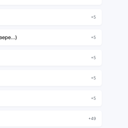
+5
ере...)
+5
+5
+5
+5
+49