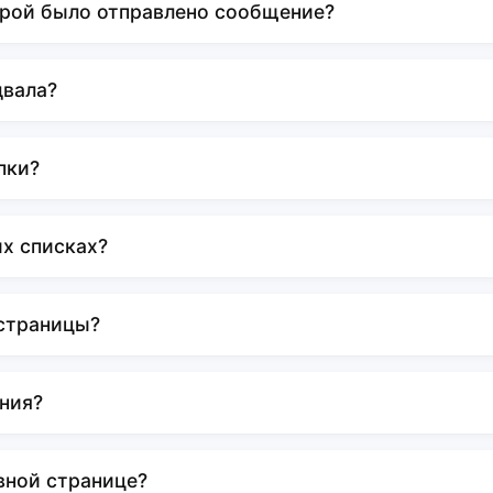
орой было отправлено сообщение?
двала?
пки?
х списках?
\страницы?
ния?
вной странице?