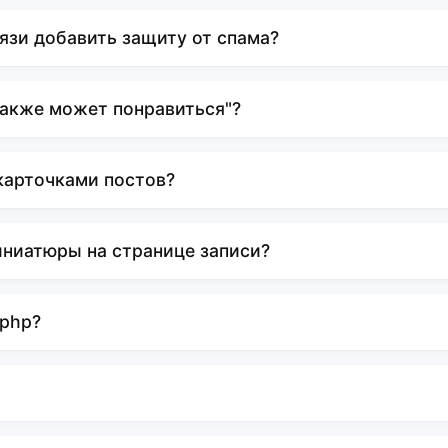
язи добавить защиту от спама?
также может понравиться"?
карточками постов?
иниатюры на странице записи?
 php?