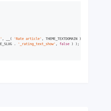
e'
, __( 
'Rate article'
, THEME_TEXTDOMAIN ) ) . 
'</div>'
;

ME_SLUG . 
'_rating_text_show'
, 
false
 ) );
