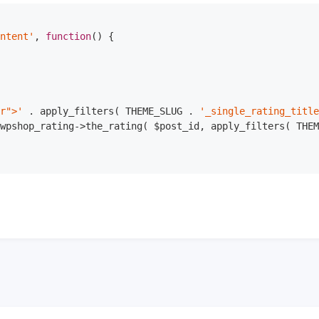
ontent'
, 
function
()
{

er">'
 . apply_filters( THEME_SLUG . 
'_single_rating_titl
$wpshop_rating->the_rating( $post_id, apply_filters( THE