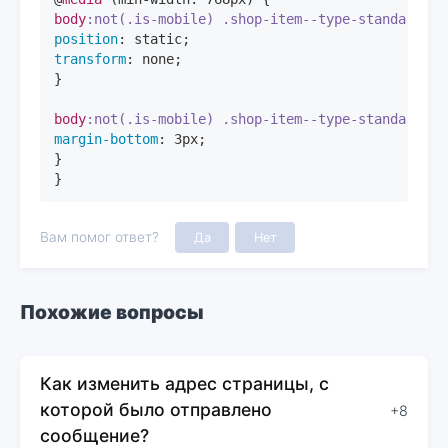
body
:not(.is-mobile)
.shop-item--type-standard
.s
position
transform
: none;

}

body
:not(.is-mobile)
.shop-item--type-standard
.s
margin-bottom
: 
3px
;

}

}
Вам помог ответ?
Да
Нет
Похожие вопросы
Как изменить адрес страницы, с
которой было отправлено
+8
сообщение?