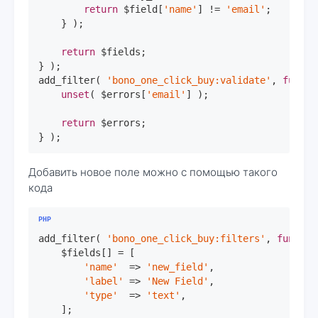
return
 $field[
'name'
] != 
'email'
;

    } );

return
 $fields;

} );

add_filter( 
'bono_one_click_buy:validate'
, 
functi
unset
( $errors[
'email'
] );

return
 $errors;

} );
Добавить новое поле можно с помощью такого
кода
add_filter( 
'bono_one_click_buy:filters'
, 
functio
    $fields[] = [

'name'
  => 
'new_field'
,

'label'
 => 
'New Field'
,

'type'
  => 
'text'
,

    ];
