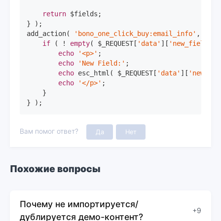
return
 $fields;

} );

add_action( 
'bono_one_click_buy:email_info'
, 
func
if
 ( ! 
empty
( $_REQUEST[
'data'
][
'new_field'
] 
echo
'<p>'
;

echo
'New Field:'
;

echo
 esc_html( $_REQUEST[
'data'
][
'new_fie
echo
'</p>'
;

    }

} );
Вам помог ответ?
Да
Нет
Похожие вопросы
Почему не импортируется/
+9
дублируется демо-контент?