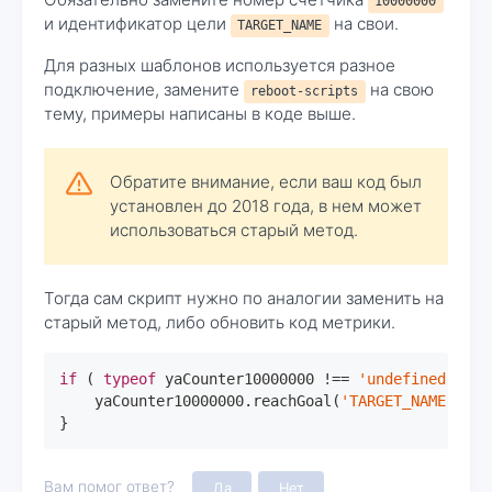
10000000
и идентификатор цели
на свои.
TARGET_NAME
Для разных шаблонов используется разное
подключение, замените
на свою
reboot-scripts
тему, примеры написаны в коде выше.
Обратите внимание, если ваш код был
установлен до 2018 года, в нем может
использоваться старый метод.
Тогда сам скрипт нужно по аналогии заменить на
старый метод, либо обновить код метрики.
if
 ( 
typeof
 yaCounter10000000 !== 
'undefined'
 ) {

    yaCounter10000000.reachGoal(
'TARGET_NAME'
);

}
Вам помог ответ?
Да
Нет