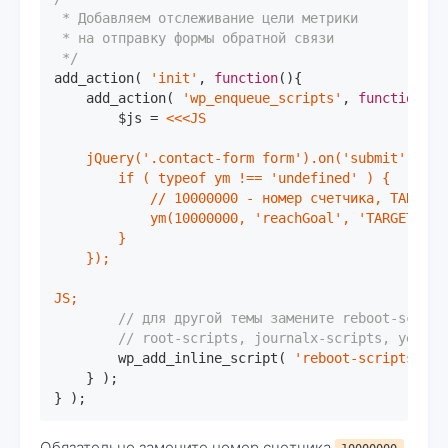
 * Добавляем отслеживание цели метрики

 * на отправку формы обратной связи

 */
add_action( 
'init'
, 
function
()
{

    add_action( 
'wp_enqueue_scripts'
, 
function
()
        $js = 
<<<JS

    jQuery('.contact-form form').on('submit', func
        if ( typeof ym !== 'undefined' ) {

            // 10000000 - номер счетчика, TARGET_
            ym(10000000, 'reachGoal', 'TARGET_NAME
        }

    });

JS;
// для другой темы замените reboot-script
// root-scripts, journalx-scripts, yelly-
        wp_add_inline_script( 
'reboot-scripts'
, $
    } );

} );
Обязательно замените номер счетчика