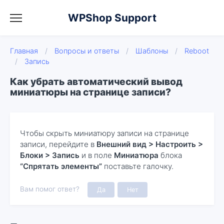
WPShop Support
Главная
/
Вопросы и ответы
/
Шаблоны
/
Reboot
/
Запись
Как убрать автоматический вывод
миниатюры на странице записи?
Чтобы скрыть миниатюру записи на странице
записи, перейдите в
Внешний вид > Настроить >​
Блоки > ​Запись
и в поле
Миниатюра
блока
“Спрятать элементы”
поставьте галочку.
Вам помог ответ?
Да
Нет