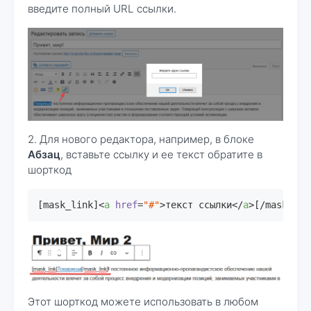
введите полный URL ссылки.
2. Для нового редактора, например, в блоке
Абзац
, вставьте ссылку и ее текст обратите в
шорткод
[mask_link]
<
a
href
=
"#"
>
текст ссылки
</
a
>
[/mask_lin
Этот шорткод можете использовать в любом