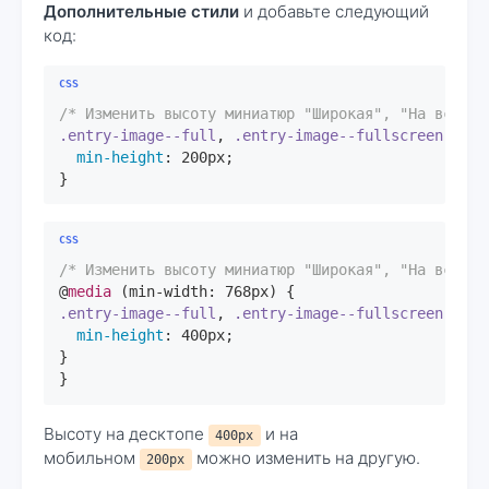
Дополнительные стили
и добавьте следующий
код:
/* Изменить высоту миниатюр "Широкая", "На всю ши
.entry-image--full
, 
.entry-image--fullscreen
, 
.en
min-height
: 
200px
;

}
/* Изменить высоту миниатюр "Широкая", "На всю ши
@
media
 (min-width: 
768px
.entry-image--full
, 
.entry-image--fullscreen
, 
.en
min-height
: 
400px
;

}

}
Высоту на десктопе
и на
400px
мобильном
можно изменить на другую.
200px