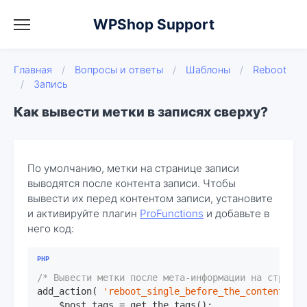
WPShop Support
Главная
/
Вопросы и ответы
/
Шаблоны
/
Reboot
/
Запись
Как вывести метки в записях сверху?
По умолчанию, метки на странице записи
выводятся после контента записи. Чтобы
вывести их перед контентом записи, установите
и активируйте плагин
ProFunctions
и добавьте в
него код:
/* Вывести метки после мета-информации на страниц
add_action( 
'reboot_single_before_the_content'
, 
f
    $post_tags = get_the_tags();
