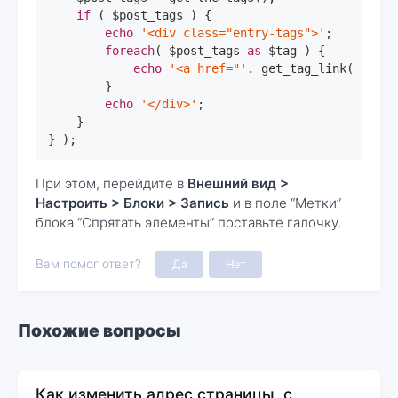
if
 ( $post_tags ) {

echo
'<div class="entry-tags">'
;

foreach
( $post_tags 
as
 $tag ) {

echo
'<a href="'
. get_tag_link( $tag-
        }

echo
'</div>'
;

    }

} );
При этом, перейдите в
Внешний вид >
Настроить > Блоки > Запись
и в поле “Метки”
блока “Спрятать элементы” поставьте галочку.
Вам помог ответ?
Да
Нет
Похожие вопросы
Как изменить адрес страницы, с