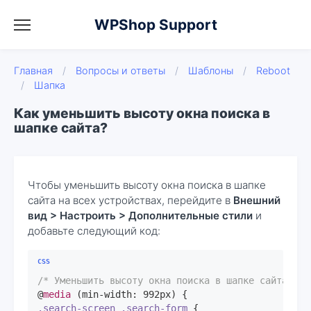
WPShop Support
Главная
/
Вопросы и ответы
/
Шаблоны
/
Reboot
/
Шапка
Как уменьшить высоту окна поиска в
шапке сайта?
Чтобы уменьшить высоту окна поиска в шапке
сайта на всех устройствах, перейдите в
Внешний
вид > Настроить > Дополнительные стили
и
добавьте следующий код:
/* Уменьшить высоту окна поиска в шапке сайта */
@
media
 (min-width: 
992px
.search-screen
.search-form