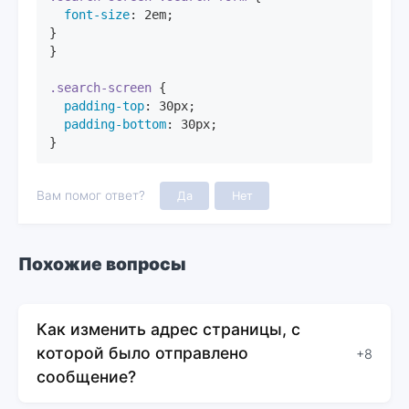
font-size
: 
2em
;

}

}

.search-screen
padding-top
: 
30px
padding-bottom
: 
30px
;

}
Вам помог ответ?
Да
Нет
Похожие вопросы
Как изменить адрес страницы, с
которой было отправлено
+8
сообщение?