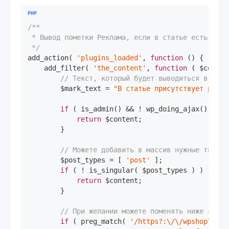
/**

 * Вывод пометки Реклама, если в статье есть ссылк
 */
add_action( 
'plugins_loaded'
, 
function
()
{

    add_filter( 
'the_content'
, 
function
( $conten
// Текст, который будет выводиться в конц
        $mark_text = 
"В статье присутствует рекла
if
 ( is_admin() && ! wp_doing_ajax() ) {

return
 $content;

        }

// Можете добавить в массив нужные типы п
        $post_types = [ 
'post'
 ];

if
 ( ! is_singular( $post_types ) ) {

return
 $content;

        }

// При желании можете поменять ниже стили
if
 ( preg_match( 
'/https?:\/\/wpshop\.ru/