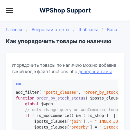
WPShop Support
Главная
/
Вопросы и ответы
/
Шаблоны
/
Bono
Как упорядочить товары по наличию
Упорядочить товары по наличию можно добавив
такой код в файл functions.php
дочерней темы
add_filter( 
'posts_clauses'
, 
'order_by_stock_stat
function
order_by_stock_status
( $posts_clauses )
global
 $wpdb;

// only change query on WooCommerce loops
if
 ( is_woocommerce() && ( is_shop() || is_pr
        $posts_clauses[
'join'
] .= 
" INNER JOIN $w
        $posts_clauses[
'orderby'
] = 
" istockstatu