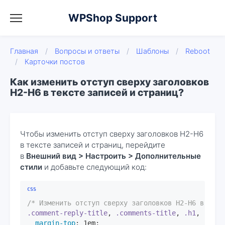
WPShop Support
Главная
/
Вопросы и ответы
/
Шаблоны
/
Reboot
/
Карточки постов
Как изменить отступ сверху заголовков
H2-H6 в тексте записей и страниц?
Чтобы изменить отступ сверху заголовков H2-H6
в тексте записей и страниц, перейдите
в
Внешний вид > Настроить > Дополнительные
стили
и добавьте следующий код:
/* Изменить отступ сверху заголовков H2-H6 в текс
.comment-reply-title
, 
.comments-title
, 
.h1
, 
.h2
, 
margin-top
: 
1em
;
