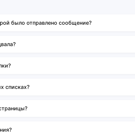
орой было отправлено сообщение?
двала?
пки?
х списках?
\страницы?
ния?