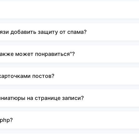
язи добавить защиту от спама?
также может понравиться"?
карточками постов?
иниатюры на странице записи?
 php?