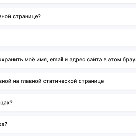
вной странице?
ранить моё имя, email и адрес сайта в этом брауз
вной на главной статической странице
ицах?
ка?