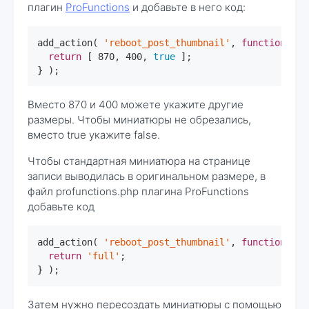
плагин
ProFunctions
и добавьте в него код:
add_action( 
'reboot_post_thumbnail'
, 
function
(
) 
{

return
 [ 
870
, 
400
, 
true
 ];

} );
Вместо 870 и 400 можете укажите другие
размеры. Чтобы миниатюры не обрезались,
вместо true укажите false.
Чтобы стандартная миниатюра на странице
записи выводилась в оригинальном размере, в
файл profunctions.php плагина ProFunctions
добавьте код
add_action( 
'reboot_post_thumbnail'
, 
function
(
) 
return
'full'
;

} );
Затем нужно пересоздать миниатюры с помощью