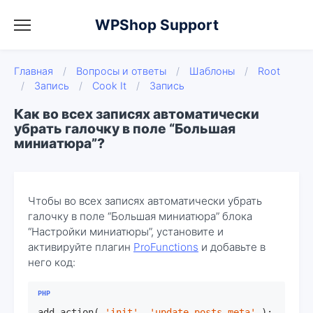
WPShop Support
Главная
/
Вопросы и ответы
/
Шаблоны
/
Root
/
Запись
/
Cook It
/
Запись
Как во всех записях автоматически
убрать галочку в поле “Большая
миниатюра”?
Чтобы во всех записях автоматически убрать
галочку в поле “Большая миниатюра” блока
“Настройки миниатюры”, установите и
активируйте плагин
ProFunctions
и добавьте в
него код:
add_action( 
'init'
, 
'update_posts_meta'
 );
