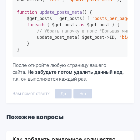
function
update_posts_meta
()
{

    $get_posts = get_posts( [ 
'posts_per_page'
 =>
foreach
 ( $get_posts 
as
 $get_post ) {

// Убрать галочку в поле "Большая миниатю
        update_post_meta( $get_post->ID, 
'big_thu
    }

}
После откройте любую страницу вашего
сайта.
Не забудьте потом удалить данный код
,
т.к. он выполняется каждый раз.
Вам помог ответ?
Да
Нет
Похожие вопросы
Как добавить рандомное количество