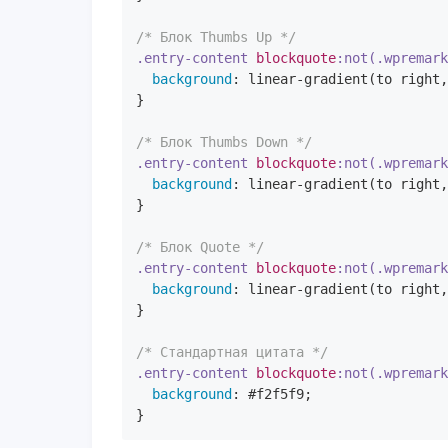
/* Блок Thumbs Up */
.entry-content
blockquote
:not(.wpremar
background
: 
linear-gradient
(to right,
}

/* Блок Thumbs Down */
.entry-content
blockquote
:not(.wpremar
background
: 
linear-gradient
(to right,
}

/* Блок Quote */
.entry-content
blockquote
:not(.wpremar
background
: 
linear-gradient
(to right,
}

/* Стандартная цитата */
.entry-content
blockquote
:not(.wpremar
background
: 
#f2f5f9
;

}