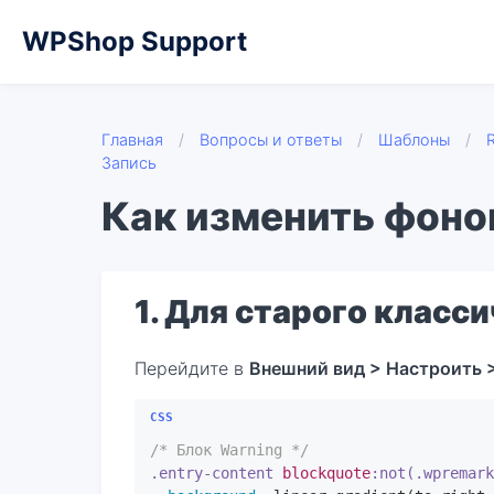
WPShop Support
Главная
/
Вопросы и ответы
/
Шаблоны
/
Запись
Как изменить фоно
1. Для старого класс
Перейдите в
Внешний вид > Настроить 
/* Блок Warning */
.entry-content
blockquote
:not(.wpremar