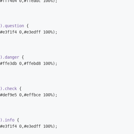
#fff4d4 0,#ffeadc 100%);

k).question
 {

#e3f1f4 0,#e3edff 100%);

k).danger
 {

#ffe3db 0,#ffebd8 100%);

k).check
 {

#def9e5 0,#effbce 100%);

k).info
 {

#e3f1f4 0,#e3edff 100%);
