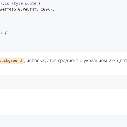
k).is-style-quote
 {

#eff4f5 0,#e8f4f5 100%);

k)
 {

, используется градиент с указанием 2-х цве
background