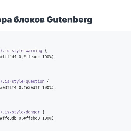
ора блоков Gutenberg
k).is-style-warning
 {

#fff4d4 0,#ffeadc 100%);

k).is-style-question
 {

#e3f1f4 0,#e3edff 100%);

k).is-style-danger
 {

#ffe3db 0,#ffebd8 100%);
