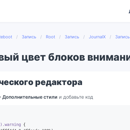
Reboot
/
Запись
/
Root
/
Запись
/
JournalX
/
Запись
вый цвет блоков вниман
ического редактора
> Дополнительные стили
и добавьте код
k).warning
 {
