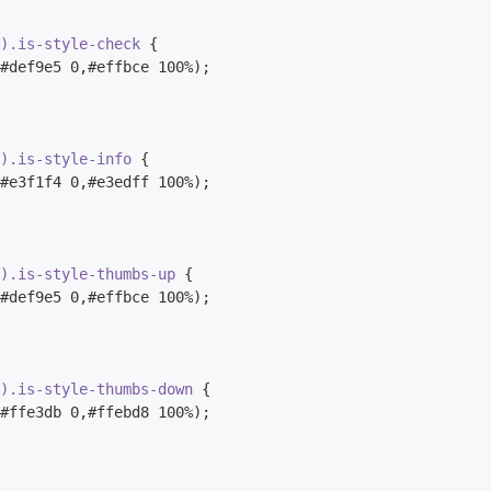
k).is-style-check
 {

#def9e5 0,#effbce 100%);

k).is-style-info
 {

#e3f1f4 0,#e3edff 100%);

k).is-style-thumbs-up
 {

#def9e5 0,#effbce 100%);

k).is-style-thumbs-down
 {

#ffe3db 0,#ffebd8 100%);
