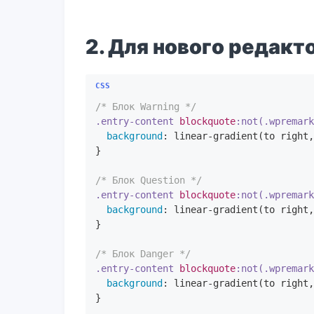
2. Для нового редакт
/* Блок Warning */
.entry-content
blockquote
:not(.wpremar
background
: 
linear-gradient
(to right,
}

/* Блок Question */
.entry-content
blockquote
:not(.wpremar
background
: 
linear-gradient
(to right,
}

/* Блок Danger */
.entry-content
blockquote
:not(.wpremar
background
: 
linear-gradient
(to right,
}
