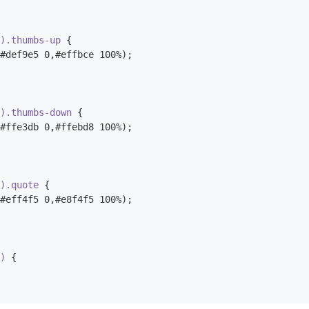
k).thumbs-up
 {

#def9e5 0,#effbce 100%);

k).thumbs-down
 {

#ffe3db 0,#ffebd8 100%);

k).quote
 {

#eff4f5 0,#e8f4f5 100%);

k)
 {
