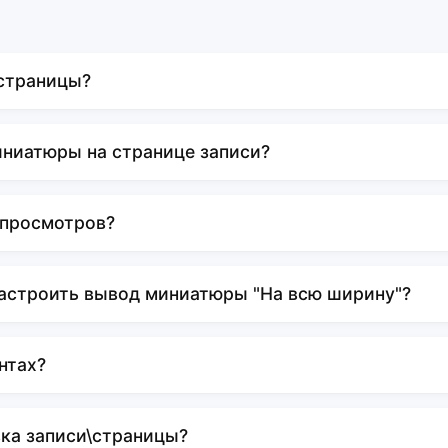
\страницы?
иниатюры на странице записи?
 просмотров?
настроить вывод миниатюры "На всю ширину"?
нтах?
вка записи\страницы?