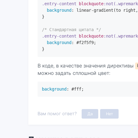
.entry-content
blockquote
:not(.wpremar
background
: 
linear-gradient
(to right,
}

/* Стандартная цитата */
.entry-content
blockquote
:not(.wpremar
background
: 
#f2f5f9
;

}
В коде, в качестве значения директивы
можно задать сплошной цвет:
background
: 
#fff
;
Вам помог ответ?
Да
Нет