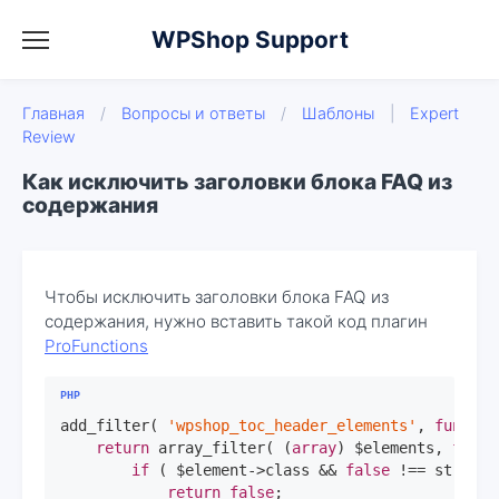
WPShop Support
Главная
/
Вопросы и ответы
/
Шаблоны
|
Expert
Review
Как исключить заголовки блока FAQ из
содержания
Чтобы исключить заголовки блока FAQ из
содержания, нужно вставить такой код плагин
ProFunctions
add_filter( 
'wpshop_toc_header_elements'
, 
functio
return
 array_filter( (
array
) $elements, 
funct
if
 ( $element->class && 
false
 !== strpos(
return
false
;
