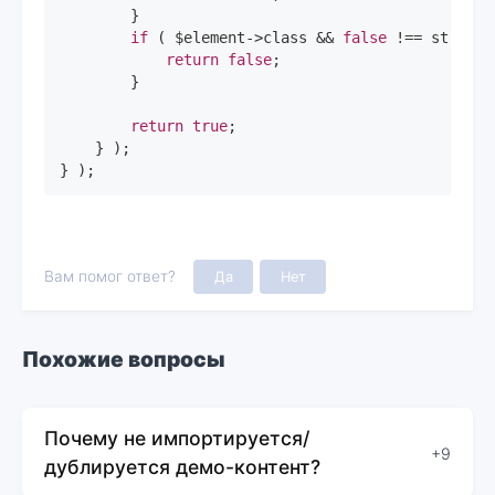
        }

if
 ( $element->class && 
false
 !== strpos(
return
false
;

        }

return
true
;

    } );

} );
Вам помог ответ?
Да
Нет
Похожие вопросы
Почему не импортируется/
+9
дублируется демо-контент?