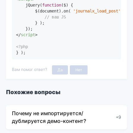
    jQuery(
function
(
$
) 
{

        $(
document
).on( 
'journalx_load_post'
, 
fun
// ваш JS
        } );

</
script
>
<?php
} );
Вам помог ответ?
Да
Нет
Похожие вопросы
Почему не импортируется/
+9
дублируется демо-контент?