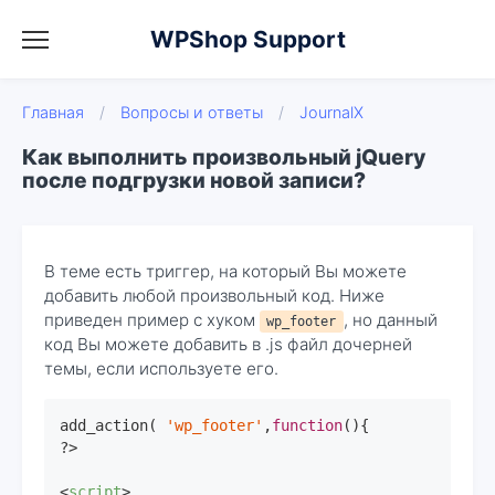
WPShop Support
Главная
/
Вопросы и ответы
/
JournalX
Как выполнить произвольный jQuery
после подгрузки новой записи?
В теме есть триггер, на который Вы можете
добавить любой произвольный код. Ниже
приведен пример с хуком
, но данный
wp_footer
код Вы можете добавить в .js файл дочерней
темы, если используете его.
add_action( 
'wp_footer'
,
function
(
)
{

?>

<
script
>