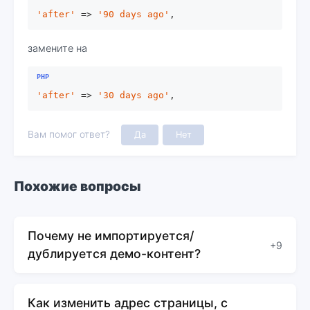
'after'
 => 
'90 days ago'
,
замените на
'after'
 => 
'30 days ago'
,
Вам помог ответ?
Да
Нет
Похожие вопросы
Почему не импортируется/
+9
дублируется демо-контент?
Как изменить адрес страницы, с