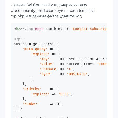
Из темы WPCommunity в дочернюю тему
wpcommunity_child скопируйте файл template-
top.php и в данном файле удалите код
<
h2
>
<?php
echo
 esc_html__( 
'Longest subscription'
<?php
$users = get_users( [

'meta_query'
 => [

'expired'
 => [

'key'
     => User::USER_META_EXPIRED,

'value'
   => current_time( 
'timestamp
'compare'
 => 
'>'
,

'type'
    => 
'UNSIGNED'
,

        ]

    ],

'orderby'
    => [

'expired'
 => 
'DESC'
,

    ],

'number'
     => 
10
,

] );
