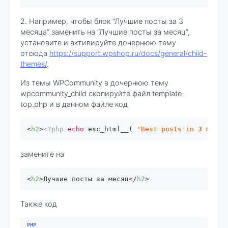
2. Например, чтобы блок “Лучшие посты за 3
месяца” заменить на “Лучшие посты за месяц”,
установите и активируйте дочернюю тему
отсюда
https://support.wpshop.ru/docs/general/child-
themes/
.
Из темы WPCommunity в дочернюю тему
wpcommunity_child скопируйте файл template-
top.php и в данном файле код
<
h2
>
<?php
echo
 esc_html__( 
'Best posts in 3 month
замените на
<
h2
>
Лучшие посты за месяц
</
h2
>
Также код