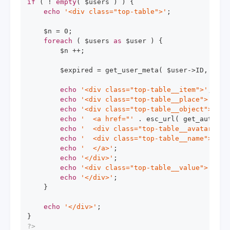
if
 ( ! 
empty
( $users ) ) {

echo
'<div class="top-table">'
;

    $n = 
0
;

foreach
 ( $users 
as
 $user ) {

        $n ++;

        $expired = get_user_meta( $user->ID, 
'exp
echo
'<div class="top-table__item">'
;

echo
'<div class="top-table__place">'
 . $
echo
'<div class="top-table__object">'
;

echo
'  <a href="'
 . esc_url( get_author_
echo
'  <div class="top-table__avatar">'
 
echo
'  <div class="top-table__name">'
 . 
echo
'  </a>'
;

echo
'</div>'
;

echo
'<div class="top-table__value">'
 . $
echo
'</div>'
;

    }

echo
'</div>'
;

?>